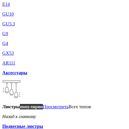
E14
GU10
GU5.3
G9
G4
GX53
AR111
Аксессуары
Люстры
популярно
Просмотреть
Всех типов
Назад к главному
Подвесные люстры