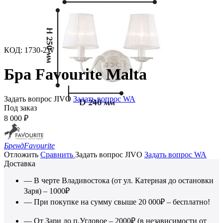
КОД
:
1730-2W
Бра Favourite Malta
Задать вопрос JIVO
Задать вопрос WA
Под заказ
8 000
₽
Бренд
Favourite
Отложить
Сравнить
Задать вопрос JIVO
Задать вопрос WA
Доставка
— В черте Владивостока (от ул. Катерная до остановки
Заря) – 1000₽
— При покупке на сумму свыше 20 000₽ – бесплатно!
— От Зари до п.Угловое – 2000₽ (в независимости от