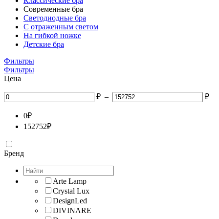
Классические бра
Современные бра
Светодиодные бра
С отраженным светом
На гибкой ножке
Детские бра
Фильтры
Фильтры
Цена
₽
–
₽
0
₽
152752
₽
Бренд
Arte Lamp
Crystal Lux
DesignLed
DIVINARE