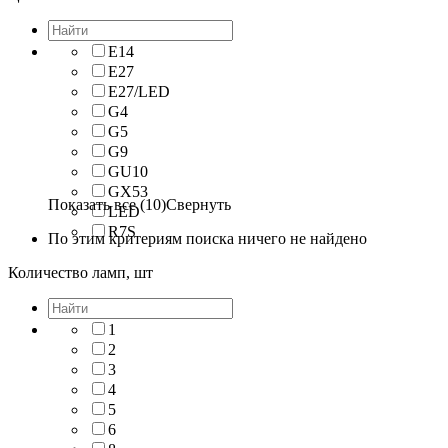
E14
E27
E27/LED
G4
G5
G9
GU10
GX53
Показать все (10)
Свернуть
LED
R7S
По этим критериям поиска ничего не найдено
Количество ламп, шт
1
2
3
4
5
6