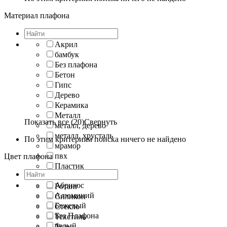
Материал плафона
Акрил
бамбук
Без плафона
Бетон
Гипс
Дерево
Керамика
Металл
Показать все (20)
Свернуть
металл, дерево
металл, хрусталь
По этим критериям поиска ничего не найдено
мрамор
пвх
Цвет плафона
Пластик
Пленка
Абрикос
Ротанг
Алюминий
Силикон
Бежевый
Стекло
Без Плафона
Текстиль
белый
Ткань