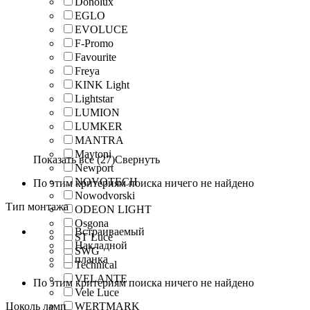
Donolux
EGLO
EVOLUCE
F-Promo
Favourite
Freya
KINK Light
Lightstar
LUMION
LUMKER
MANTRA
Maytoni
Показать все (27)
Свернуть
Newport
NOVOTECH
По этим критериям поиска ничего не найдено
Nowodvorski
Тип монтажа
ODEON LIGHT
Osgona
Встраиваемый
ST Luce
Накладной
SWG
планка
Technical
VELANTE
По этим критериям поиска ничего не найдено
Vele Luce
Цоколь ламп
WERTMARK