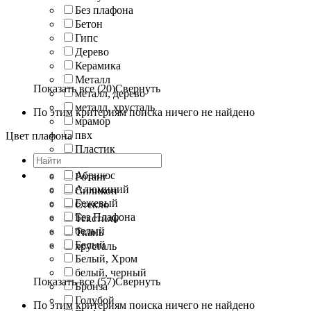
Без плафона
Бетон
Гипс
Дерево
Керамика
Металл
Показать все (20)
Свернуть
металл, дерево
металл, хрусталь
По этим критериям поиска ничего не найдено
мрамор
пвх
Цвет плафона
Пластик
Пленка
Абрикос
Ротанг
Алюминий
Силикон
Бежевый
Стекло
Без Плафона
Текстиль
белый
Ткань
Белый
хрусталь
Белый, Хром
белый, черный
Показать все (57)
Свернуть
Бронза
Голубой
По этим критериям поиска ничего не найдено