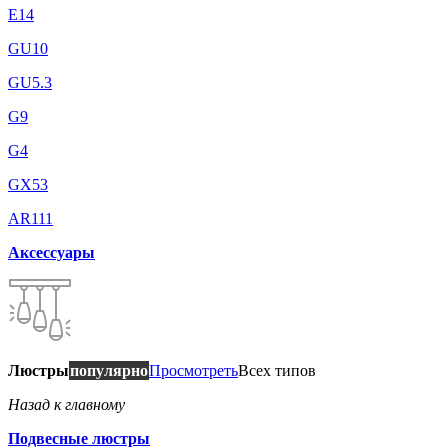
E14
GU10
GU5.3
G9
G4
GX53
AR111
Аксессуары
Люстры
популярно
Просмотреть
Всех типов
Назад к главному
Подвесные люстры