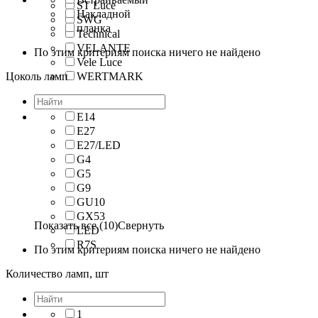
ST Luce
Накладной
SWG
планка
Technical
VELANTE
По этим критериям поиска ничего не найдено
Vele Luce
Цоколь ламп
WERTMARK
E14
E27
E27/LED
G4
G5
G9
GU10
GX53
Показать все (10)
Свернуть
LED
R7S
По этим критериям поиска ничего не найдено
Количество ламп, шт
1