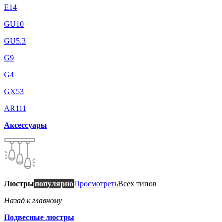
E14
GU10
GU5.3
G9
G4
GX53
AR111
Аксессуары
Люстры
популярно
Просмотреть
Всех типов
Назад к главному
Подвесные люстры