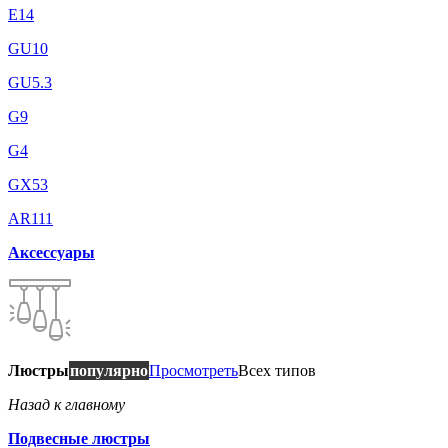
E14
GU10
GU5.3
G9
G4
GX53
AR111
Аксессуары
Люстры
популярно
Просмотреть
Всех типов
Назад к главному
Подвесные люстры