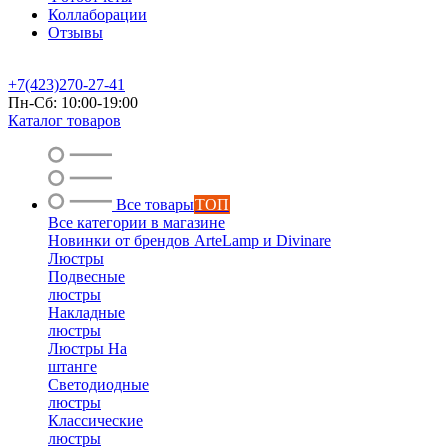
Коллаборации
Отзывы
+7(423)270-27-41
Пн-Сб: 10:00-19:00
Каталог товаров
Все товары
ТОП
Все категории в магазине
Новинки от брендов ArteLamp и Divinare
Люстры
Подвесные
люстры
Накладные
люстры
Люстры На
штанге
Светодиодные
люстры
Классические
люстры