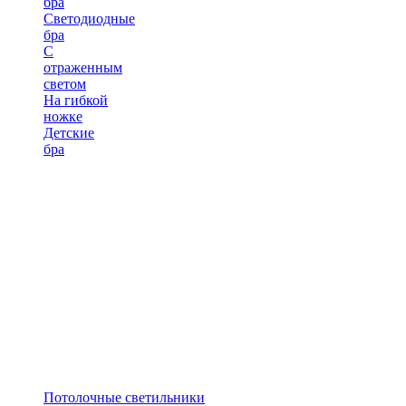
бра
Светодиодные
бра
С
отраженным
светом
На гибкой
ножке
Детские
бра
Потолочные светильники