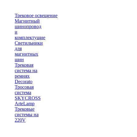
Трековое освещение
Магнитный
шинопровод
и
комплектущие
Светильники
для
магнитных
шин
Трековая
система на
ремнях
Decorato
Тросовая
система
SKYCROSS
ArteLamp
Трековые
системы на
220V