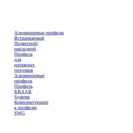
Алюминиевые профили
Встраиваемый
Подвесной/
накладной
Профиль
для
натяжных
потолков
Алюминиевые
профили
Профиль
KRAAB
Systems
Комплектующие
к профилю
SWG