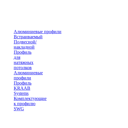
Алюминиевые профили
Встраиваемый
Подвесной/
накладной
Профиль
для
натяжных
потолков
Алюминиевые
профили
Профиль
KRAAB
Systems
Комплектующие
к профилю
SWG