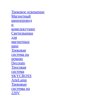
Трековое освещение
Магнитный
шинопровод
и
комплектущие
Светильники
для
магнитных
шин
Трековая
система на
ремнях
Decorato
Тросовая
система
SKYCROSS
ArteLamp
Трековые
системы на
220V