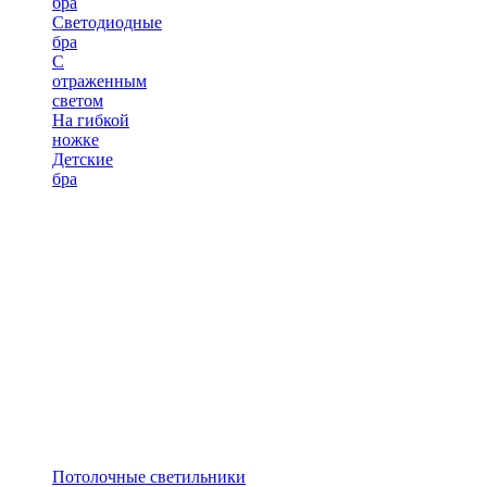
бра
Светодиодные
бра
С
отраженным
светом
На гибкой
ножке
Детские
бра
Потолочные светильники