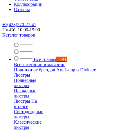
Коллаборации
Отзывы
+7(423)270-27-41
Пн-Сб: 10:00-19:00
Каталог товаров
Все товары
ТОП
Все категории в магазине
Новинки от брендов ArteLamp и Divinare
Люстры
Подвесные
люстры
Накладные
люстры
Люстры На
штанге
Светодиодные
люстры
Классические
люстры