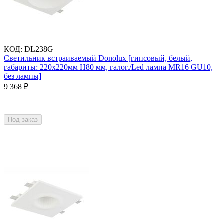
КОД
:
DL238G
Светильник встраиваемый Donolux [гипсовый, белый,
габариты: 220х220мм H80 мм, галог./Led лампа MR16 GU10,
без лампы]
9 368
₽
Под заказ