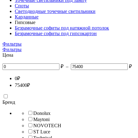
Точечные светильники под лампу
Споты
Светодиодные точечные светильники
Карданные
Гипсовые
Безрамочные софиты под натяжной потолок
Безрамочные софиты под гипсокартон
Фильтры
Фильтры
Цена
₽
–
₽
0
₽
75400
₽
Бренд
Donolux
Maytoni
NOVOTECH
ST Luce
Technical