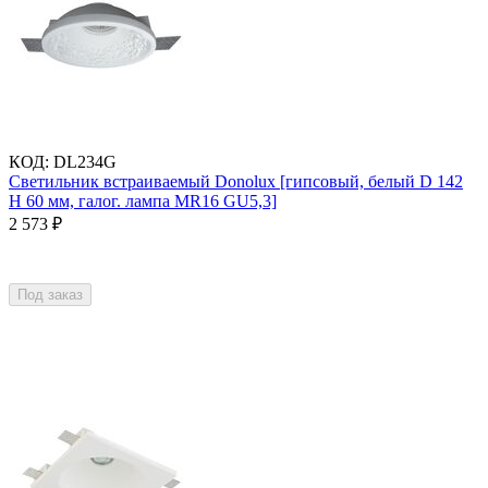
КОД
:
DL234G
Светильник встраиваемый Donolux [гипсовый, белый D 142
H 60 мм, галог. лампа MR16 GU5,3]
2 573
₽
Под заказ