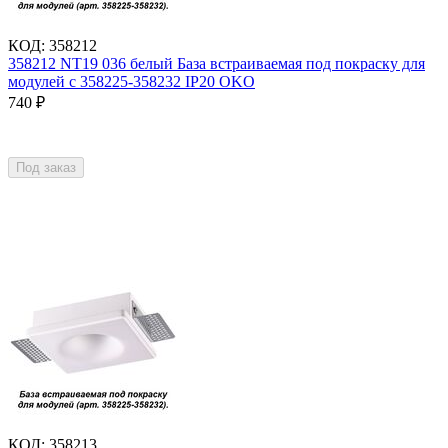
КОД
:
358212
358212 NT19 036 белый База встраиваемая под покраску для
модулей с 358225-358232 IP20 OKO
740
₽
Под заказ
КОД
:
358213