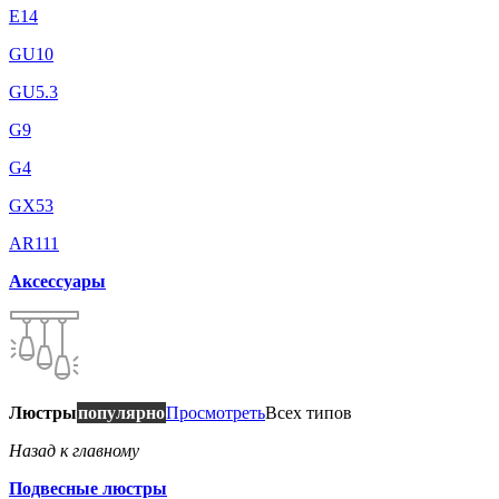
E14
GU10
GU5.3
G9
G4
GX53
AR111
Аксессуары
Люстры
популярно
Просмотреть
Всех типов
Назад к главному
Подвесные люстры