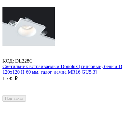
КОД
:
DL228G
Светильник встраиваемый Donolux [гипсовый, белый D
120х120 H 60 мм, галог. лампа MR16 GU5,3]
1 795
₽
Под заказ