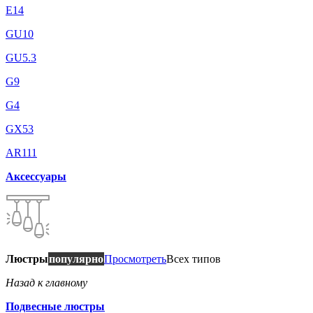
E14
GU10
GU5.3
G9
G4
GX53
AR111
Аксессуары
Люстры
популярно
Просмотреть
Всех типов
Назад к главному
Подвесные люстры