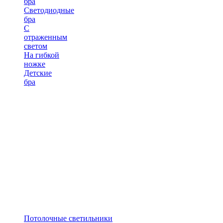
бра
Светодиодные
бра
С
отраженным
светом
На гибкой
ножке
Детские
бра
Потолочные светильники