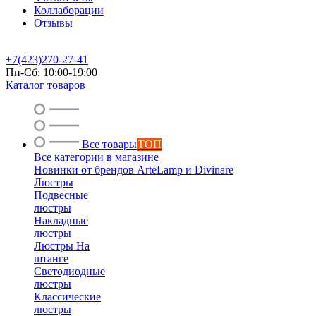
Коллаборации
Отзывы
+7(423)270-27-41
Пн-Сб: 10:00-19:00
Каталог товаров
Все товары
ТОП
Все категории в магазине
Новинки от брендов ArteLamp и Divinare
Люстры
Подвесные
люстры
Накладные
люстры
Люстры На
штанге
Светодиодные
люстры
Классические
люстры