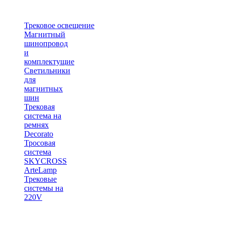
Трековое освещение
Магнитный
шинопровод
и
комплектущие
Светильники
для
магнитных
шин
Трековая
система на
ремнях
Decorato
Тросовая
система
SKYCROSS
ArteLamp
Трековые
системы на
220V