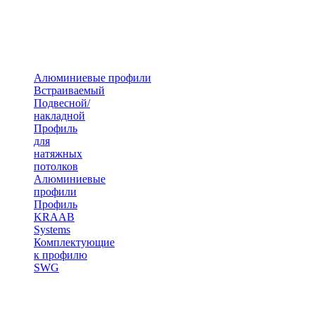
Алюминиевые профили
Встраиваемый
Подвесной/
накладной
Профиль
для
натяжных
потолков
Алюминиевые
профили
Профиль
KRAAB
Systems
Комплектующие
к профилю
SWG