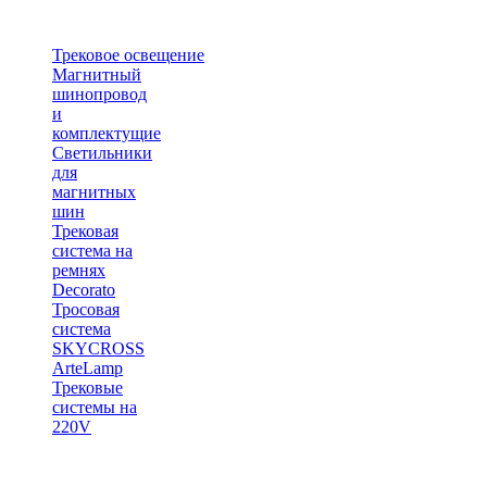
Трековое освещение
Магнитный
шинопровод
и
комплектущие
Светильники
для
магнитных
шин
Трековая
система на
ремнях
Decorato
Тросовая
система
SKYCROSS
ArteLamp
Трековые
системы на
220V