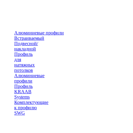
Алюминиевые профили
Встраиваемый
Подвесной/
накладной
Профиль
для
натяжных
потолков
Алюминиевые
профили
Профиль
KRAAB
Systems
Комплектующие
к профилю
SWG