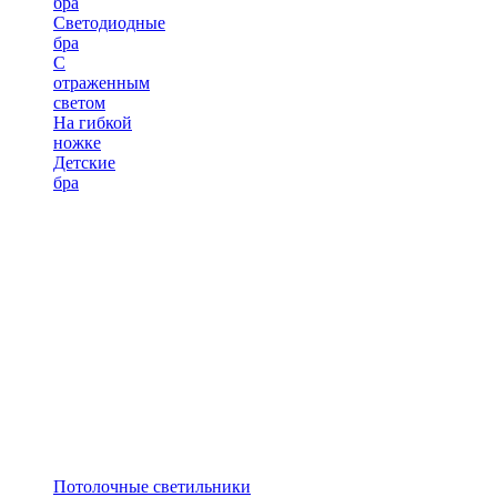
бра
Светодиодные
бра
С
отраженным
светом
На гибкой
ножке
Детские
бра
Потолочные светильники