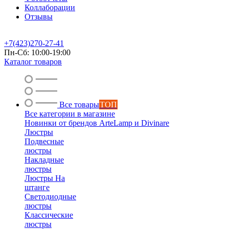
Коллаборации
Отзывы
+7(423)270-27-41
Пн-Сб: 10:00-19:00
Каталог товаров
Все товары
ТОП
Все категории в магазине
Новинки от брендов ArteLamp и Divinare
Люстры
Подвесные
люстры
Накладные
люстры
Люстры На
штанге
Светодиодные
люстры
Классические
люстры