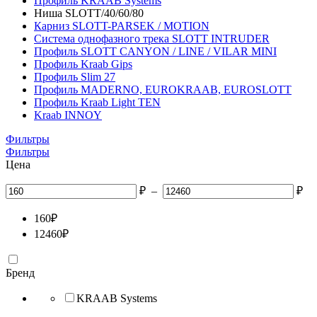
Профиль KRAAB Systems
Ниша SLOTT/40/60/80
Карниз SLOTT-PARSEK / MOTION
Система однофазного трека SLOTT INTRUDER
Профиль SLOTT CANYON / LINE / VILAR MINI
Профиль Kraab Gips
Профиль Slim 27
Профиль MADERNO, EUROKRAAB, EUROSLOTT
Профиль Kraab Light TEN
Kraab INNOY
Фильтры
Фильтры
Цена
₽
–
₽
160
₽
12460
₽
Бренд
KRAAB Systems