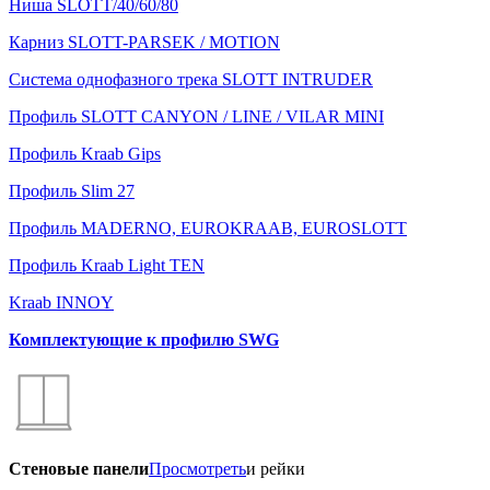
Ниша SLOTT/40/60/80
Карниз SLOTT-PARSEK / MOTION
Система однофазного трека SLOTT INTRUDER
Профиль SLOTT CANYON / LINE / VILAR MINI
Профиль Kraab Gips
Профиль Slim 27
Профиль MADERNO, EUROKRAAB, EUROSLOTT
Профиль Kraab Light TEN
Kraab INNOY
Комплектующие к профилю SWG
Стеновые панели
Просмотреть
и рейки