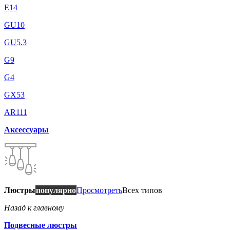
E14
GU10
GU5.3
G9
G4
GX53
AR111
Аксессуары
Люстры
популярно
Просмотреть
Всех типов
Назад к главному
Подвесные люстры