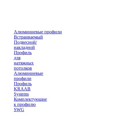
Алюминиевые профили
Встраиваемый
Подвесной/
накладной
Профиль
для
натяжных
потолков
Алюминиевые
профили
Профиль
KRAAB
Systems
Комплектующие
к профилю
SWG