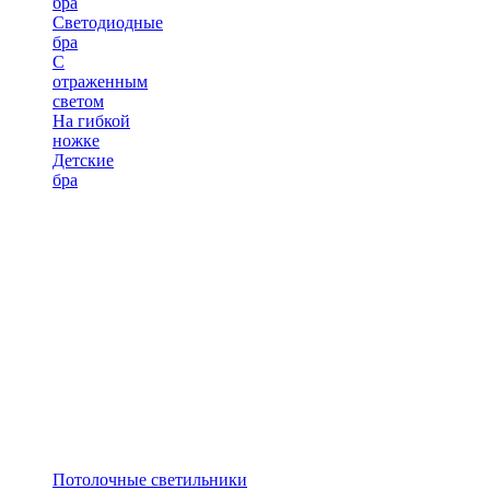
бра
Светодиодные
бра
С
отраженным
светом
На гибкой
ножке
Детские
бра
Потолочные светильники