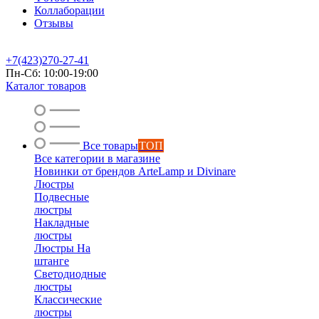
Коллаборации
Отзывы
+7(423)270-27-41
Пн-Сб: 10:00-19:00
Каталог товаров
Все товары
ТОП
Все категории в магазине
Новинки от брендов ArteLamp и Divinare
Люстры
Подвесные
люстры
Накладные
люстры
Люстры На
штанге
Светодиодные
люстры
Классические
люстры