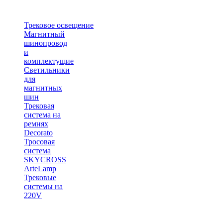
Трековое освещение
Магнитный
шинопровод
и
комплектущие
Светильники
для
магнитных
шин
Трековая
система на
ремнях
Decorato
Тросовая
система
SKYCROSS
ArteLamp
Трековые
системы на
220V