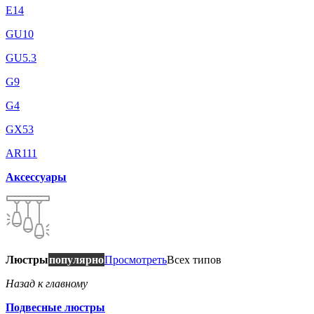
E14
GU10
GU5.3
G9
G4
GX53
AR111
Аксессуары
Люстры
популярно
Просмотреть
Всех типов
Назад к главному
Подвесные люстры