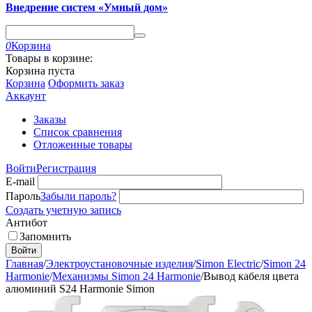
Внедрение систем «Умный дом»
0
Корзина
Товары в корзине:
Корзина пуста
Корзина
Оформить заказ
Аккаунт
Заказы
Список сравнения
Отложенные товары
Войти
Регистрация
E-mail
Пароль
Забыли пароль?
Создать учетную запись
Антибот
Запомнить
Войти
Главная
/
Электроустановочные изделия
/
Simon Electric
/
Simon 24
Harmonie
/
Механизмы Simon 24 Harmonie
/
Вывод кабеля цвета
алюминий S24 Harmonie Simon