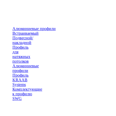
Алюминиевые профили
Встраиваемый
Подвесной/
накладной
Профиль
для
натяжных
потолков
Алюминиевые
профили
Профиль
KRAAB
Systems
Комплектующие
к профилю
SWG