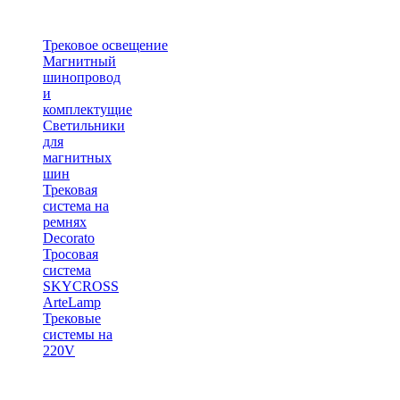
Трековое освещение
Магнитный
шинопровод
и
комплектущие
Светильники
для
магнитных
шин
Трековая
система на
ремнях
Decorato
Тросовая
система
SKYCROSS
ArteLamp
Трековые
системы на
220V