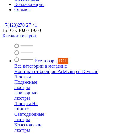
Коллаборации
Отзывы
+7(423)270-27-41
Пн-Сб: 10:00-19:00
Каталог товаров
Все товары
ТОП
Все категории в магазине
Новинки от брендов ArteLamp и Divinare
Люстры
Подвесные
люстры
Накладные
люстры
Люстры На
штанге
Светодиодные
люстры
Классические
люстры