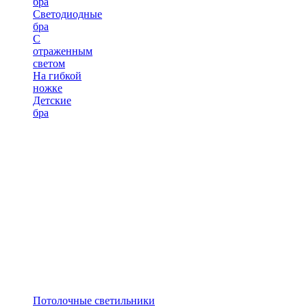
бра
Светодиодные
бра
С
отраженным
светом
На гибкой
ножке
Детские
бра
Потолочные светильники