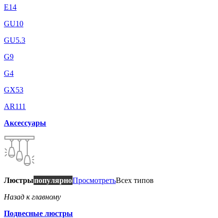
E14
GU10
GU5.3
G9
G4
GX53
AR111
Аксессуары
Люстры
популярно
Просмотреть
Всех типов
Назад к главному
Подвесные люстры