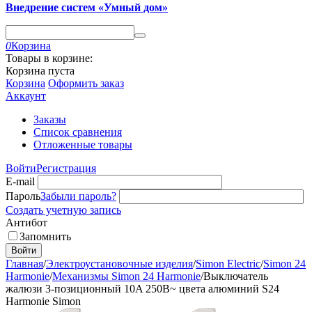
Внедрение систем «Умный дом»
0
Корзина
Товары в корзине:
Корзина пуста
Корзина
Оформить заказ
Аккаунт
Заказы
Список сравнения
Отложенные товары
Войти
Регистрация
E-mail
Пароль
Забыли пароль?
Создать учетную запись
Антибот
Запомнить
Войти
Главная
/
Электроустановочные изделия
/
Simon Electric
/
Simon 24
Harmonie
/
Механизмы Simon 24 Harmonie
/
Выключатель
жалюзи 3-позиционный 10A 250В~ цвета алюминий S24
Harmonie Simon