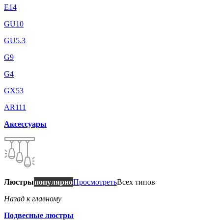
E14
GU10
GU5.3
G9
G4
GX53
AR111
Аксессуары
Люстры
популярно
Просмотреть
Всех типов
Назад к главному
Подвесные люстры