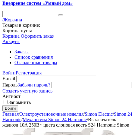
Внедрение систем «Умный дом»
0
Корзина
Товары в корзине:
Корзина пуста
Корзина
Оформить заказ
Аккаунт
Заказы
Список сравнения
Отложенные товары
Войти
Регистрация
E-mail
Пароль
Забыли пароль?
Создать учетную запись
Антибот
Запомнить
Войти
Главная
/
Электроустановочные изделия
/
Simon Electric
/
Simon 24
Harmonie
/
Механизмы Simon 24 Harmonie
/
Выключатель
жалюзи 10A 250В~ цвета слоновая кость S24 Harmonie Simon