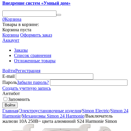
Внедрение систем «Умный дом»
0
Корзина
Товары в корзине:
Корзина пуста
Корзина
Оформить заказ
Аккаунт
Заказы
Список сравнения
Отложенные товары
Войти
Регистрация
E-mail
Пароль
Забыли пароль?
Создать учетную запись
Антибот
Запомнить
Войти
Главная
/
Электроустановочные изделия
/
Simon Electric
/
Simon 24
Harmonie
/
Механизмы Simon 24 Harmonie
/
Выключатель
жалюзи 10A 250В~ цвета алюминий S24 Harmonie Simon