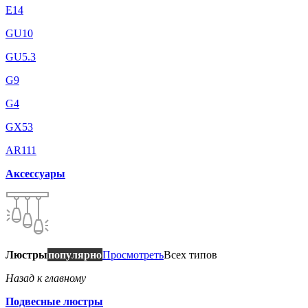
E14
GU10
GU5.3
G9
G4
GX53
AR111
Аксессуары
Люстры
популярно
Просмотреть
Всех типов
Назад к главному
Подвесные люстры