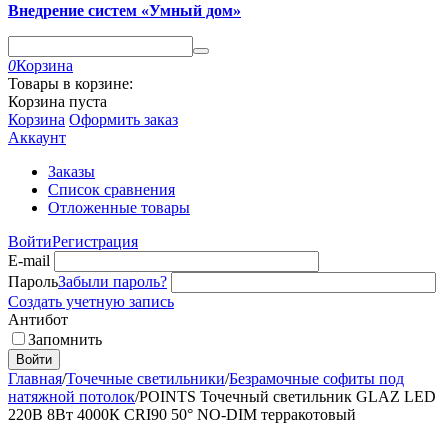
Внедрение систем «Умный дом»
0
Корзина
Товары в корзине:
Корзина пуста
Корзина
Оформить заказ
Аккаунт
Заказы
Список сравнения
Отложенные товары
Войти
Регистрация
E-mail
Пароль
Забыли пароль?
Создать учетную запись
Антибот
Запомнить
Войти
Главная
/
Точечные светильники
/
Безрамочные софиты под
натяжной потолок
/
POINTS Точечный светильник GLAZ LED
220В 8Вт 4000К CRI90 50° NO-DIM терракотовый