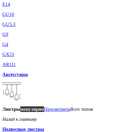
E14
GU10
GU5.3
G9
G4
GX53
AR111
Аксессуары
Люстры
популярно
Просмотреть
Всех типов
Назад к главному
Подвесные люстры