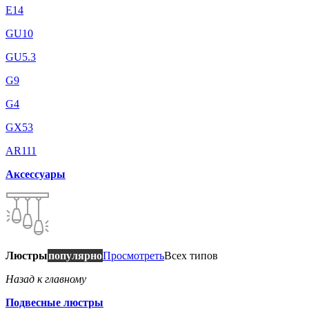
E14
GU10
GU5.3
G9
G4
GX53
AR111
Аксессуары
Люстры
популярно
Просмотреть
Всех типов
Назад к главному
Подвесные люстры