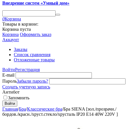
Внедрение систем «Умный дом»
0
Корзина
Товары в корзине:
Корзина пуста
Корзина
Оформить заказ
Аккаунт
Заказы
Список сравнения
Отложенные товары
Войти
Регистрация
E-mail
Пароль
Забыли пароль?
Создать учетную запись
Антибот
Запомнить
Войти
Главная
/
Бра
/
Классические бра
/
Бра SIENA [зол./прозрачн./
бордов./красн./хруст.стекло/хрусталь IP20 E14 40W 220V ]