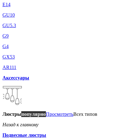
E14
GU10
GU5.3
G9
G4
GX53
AR111
Аксессуары
Люстры
популярно
Просмотреть
Всех типов
Назад к главному
Подвесные люстры