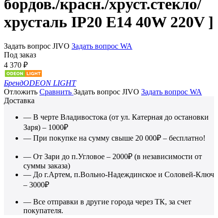
бордов./красн./хруст.стекло/
хрусталь IP20 E14 40W 220V ]
Задать вопрос JIVO
Задать вопрос WA
Под заказ
4 370
₽
Бренд
ODEON LIGHT
Отложить
Сравнить
Задать вопрос JIVO
Задать вопрос WA
Доставка
— В черте Владивостока (от ул. Катерная до остановки
Заря) – 1000₽
— При покупке на сумму свыше 20 000₽ – бесплатно!
— От Зари до п.Угловое – 2000₽ (в независимости от
суммы заказа)
— До г.Артем, п.Вольно-Надеждинское и Соловей-Ключ
– 3000₽
— Все отправки в другие города через ТК, за счет
покупателя.