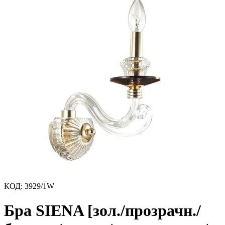
КОД
:
3929/1W
Бра SIENA [зол./прозрачн./