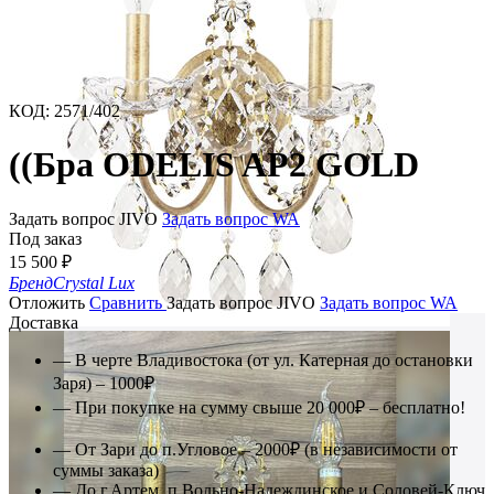
КОД
:
2571/402
((Бра ODELIS AP2 GOLD
Задать вопрос JIVO
Задать вопрос WA
Под заказ
15 500
₽
Бренд
Crystal Lux
Отложить
Сравнить
Задать вопрос JIVO
Задать вопрос WA
Доставка
— В черте Владивостока (от ул. Катерная до остановки
Заря) – 1000₽
— При покупке на сумму свыше 20 000₽ – бесплатно!
— От Зари до п.Угловое – 2000₽ (в независимости от
суммы заказа)
— До г.Артем, п.Вольно-Надеждинское и Соловей-Ключ