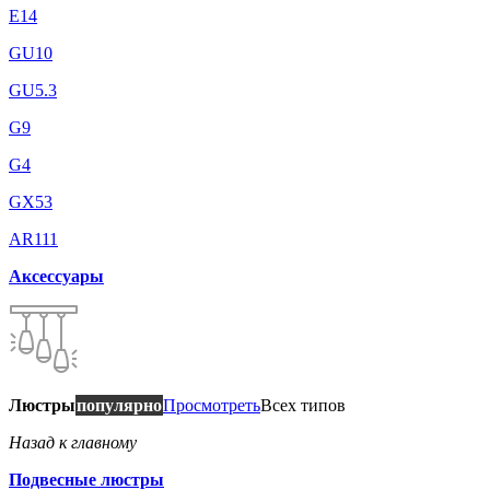
E14
GU10
GU5.3
G9
G4
GX53
AR111
Аксессуары
Люстры
популярно
Просмотреть
Всех типов
Назад к главному
Подвесные люстры