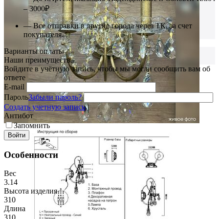
– 3000₽
— Все отправки в другие города через ТК, за счет
покупателя.
Варианты оплаты
Наши преимущества
Войдите в учётную запись, чтобы мы могли сообщить вам об
ответе
E-mail
Пароль
Забыли пароль?
Создать учетную запись
Антибот
Запомнить
Войти
Особенности
Вес
3.14
Высота изделия
310
Длина
310