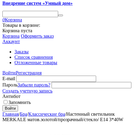
Внедрение систем «Умный дом»
0
Корзина
Товары в корзине:
Корзина пуста
Корзина
Оформить заказ
Аккаунт
Заказы
Список сравнения
Отложенные товары
Войти
Регистрация
E-mail
Пароль
Забыли пароль?
Создать учетную запись
Антибот
Запомнить
Войти
Главная
/
Бра
/
Классические бра
/
Настенный светильник
MERKALE матов.золотой/прозрачный/стекло/ E14 3*40W