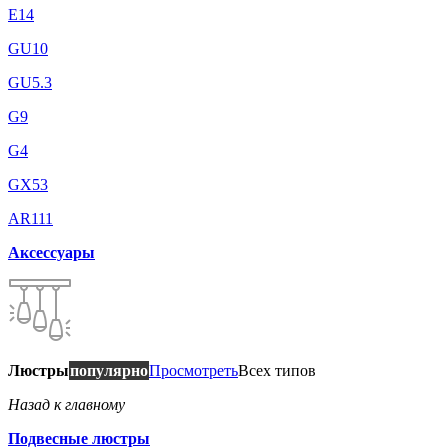
E14
GU10
GU5.3
G9
G4
GX53
AR111
Аксессуары
Люстры
популярно
Просмотреть
Всех типов
Назад к главному
Подвесные люстры