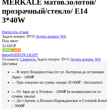
MERKALE матов.золотой/
прозрачный/стекло/ E14
3*40W
Написать отзыв
Задать вопрос JIVO
Задать вопрос WA
Под заказ
32 650
₽
Бренд
ODEON LIGHT
Отложить
Сравнить
Задать вопрос JIVO
Задать вопрос WA
Доставка
— В черте Владивостока (от ул. Катерная до остановки
Заря) – 1000₽
— При покупке на сумму свыше 20 000₽ – бесплатно!
— От Зари до п.Угловое – 2000₽ (в независимости от
суммы заказа)
— До г.Артем, п.Вольно-Надеждинское и Соловей-Ключ
– 3000₽