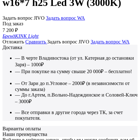
w16*7 h25 Led 3W (3000K)
Задать вопрос JIVO
Задать вопрос WA
Под заказ
7 200
₽
Бренд
KINK Light
Отложить
Сравнить
Задать вопрос JIVO
Задать вопрос WA
Доставка
— В черте Владивостока (от ул. Катерная до остановки
Заря) – 1000₽
— При покупке на сумму свыше 20 000₽ – бесплатно!
— От Зари до п.Угловое – 2000₽ (в независимости от
суммы заказа)
— До г.Артем, п.Вольно-Надеждинское и Соловей-Ключ
– 3000₽
— Все отправки в другие города через ТК, за счет
покупателя.
Варианты оплаты
Наши преимущества
Войдите в учётную запись, чтобы мы могли сообщить вам об