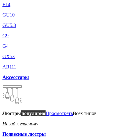
E14
GU10
GU5.3
G9
G4
GX53
AR111
Аксессуары
Люстры
популярно
Просмотреть
Всех типов
Назад к главному
Подвесные люстры