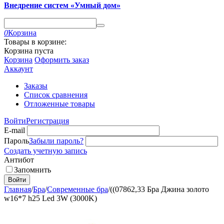
Внедрение систем «Умный дом»
0
Корзина
Товары в корзине:
Корзина пуста
Корзина
Оформить заказ
Аккаунт
Заказы
Список сравнения
Отложенные товары
Войти
Регистрация
E-mail
Пароль
Забыли пароль?
Создать учетную запись
Антибот
Запомнить
Войти
Главная
/
Бра
/
Современные бра
/
((07862,33 Бра Джина золото
w16*7 h25 Led 3W (3000K)