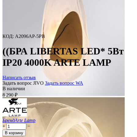
КОД
:
A2096AP-5PB
((БРА LIBERTAS LED* 5Вт
IP20 4000K ARTE LAMP
Написать отзыв
Задать вопрос JIVO
Задать вопрос WA
В наличии
8 290
₽
Бренд
Arte Lamp
+
−
В корзину