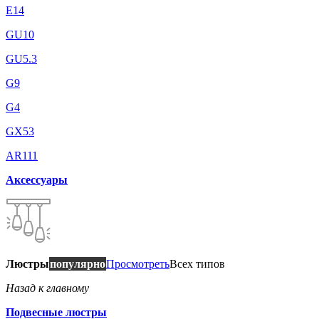
E14
GU10
GU5.3
G9
G4
GX53
AR111
Аксессуары
Люстры
популярно
Просмотреть
Всех типов
Назад к главному
Подвесные люстры