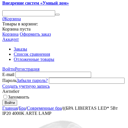
Внедрение систем «Умный дом»
0
Корзина
Товары в корзине:
Корзина пуста
Корзина
Оформить заказ
Аккаунт
Заказы
Список сравнения
Отложенные товары
Войти
Регистрация
E-mail
Пароль
Забыли пароль?
Создать учетную запись
Антибот
Запомнить
Войти
Главная
/
Бра
/
Современные бра
/
((БРА LIBERTAS LED* 5Вт
IP20 4000K ARTE LAMP