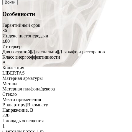
Войти
Особенности
Гарантийный срок
36
Индекс цветопередачи
≥80
Интерьер
Для гостиной||Для спальни||Для кафе и ресторанов
Класс энергоэффективности
A
Коллекция
LIBERTAS
Материал арматуры
Металл
Материал плафона/декора
Стекло
Место применения
В квартиру||В комнату
Напряжение, В
220
Площадь освещения
1
Световой поток, Lm