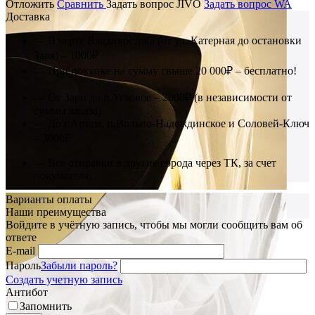
Отложить
Сравнить
Задать вопрос JIVO
Задать вопрос WA
Доставка
— В черте Владивостока (от ул. Катерная до остановки
Заря) – 1000₽
— При покупке на сумму свыше 20 000₽ – бесплатно!
— От Зари до п.Угловое – 2000₽ (в независимости от
суммы заказа)
— До г.Артем, п.Вольно-Надеждинское и Соловей-Ключ
– 3000₽
— Все отправки в другие города через ТК, за счет
покупателя.
Варианты оплаты
Наши преимущества
Войдите в учётную запись, чтобы мы могли сообщить вам об
ответе
E-mail
Пароль
Забыли пароль?
Создать учетную запись
Антибот
Запомнить