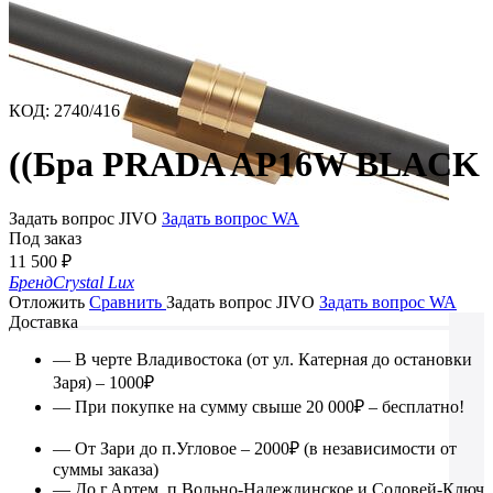
КОД
:
2740/416
((Бра PRADA AP16W BLACK
Задать вопрос JIVO
Задать вопрос WA
Под заказ
11 500
₽
Бренд
Crystal Lux
Отложить
Сравнить
Задать вопрос JIVO
Задать вопрос WA
Доставка
— В черте Владивостока (от ул. Катерная до остановки
Заря) – 1000₽
— При покупке на сумму свыше 20 000₽ – бесплатно!
— От Зари до п.Угловое – 2000₽ (в независимости от
суммы заказа)
— До г.Артем, п.Вольно-Надеждинское и Соловей-Ключ