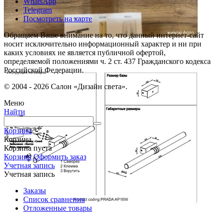
WhatsApp
Telegram
Посмотреть на карте
Обращаем Ваше внимание на то, что данный интернет-сайт
носит исключительно информационный характер и ни при
каких условиях не является публичной офертой,
определяемой положениями ч. 2 ст. 437 Гражданского кодекса
Российской Федерации.
© 2004 - 2026 Салон «Дизайн света».
Меню
Найти
Корзина
Корзина
Корзина пуста
Корзина
Оформить заказ
Учетная запись
Учетная запись
Заказы
Список сравнения
Отложенные товары