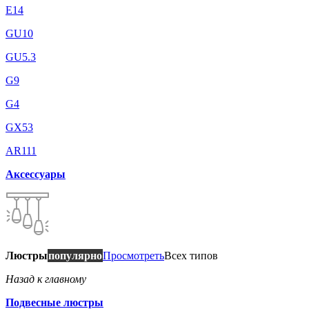
E14
GU10
GU5.3
G9
G4
GX53
AR111
Аксессуары
Люстры
популярно
Просмотреть
Всех типов
Назад к главному
Подвесные люстры