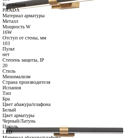
Коллекция
PRADA
Материал арматуры
Металл
Мощность W
16W
Отступ от стены, мм
103
Пульт
нет
Степень защиты, IP
20
Стиль
Минимализм
Страна производителя
Испания
Тип
Бра
Цвет абажура/плафона
Белый
Цвет арматуры
Черный/Латунь
Цоколь
LED
Материал абажура/плафона