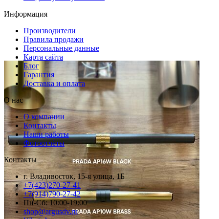
Информация
Производители
Правила продажи
Персональные данные
Карта сайта
Блог
Гарантия
Доставка и оплата
О нас
О компании
Контакты
Наши работы
Фотоотчёты
Контакты
г. Владивосток, 15-я улица, 1Б
+7(423)270-27-41
+7(914)790-27-42
Пн-Сб: 10:00-19:00
shop@argusdv.ru