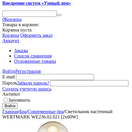
Внедрение систем «Умный дом»
0
Корзина
Товары в корзине:
Корзина пуста
Корзина
Оформить заказ
Аккаунт
Заказы
Список сравнения
Отложенные товары
Войти
Регистрация
E-mail
Пароль
Забыли пароль?
Создать учетную запись
Антибот
Запомнить
Войти
Главная
/
Бра
/
Современные бра
/
Светильник настенный
WERTMARK WE236.02.021 [2x60W]