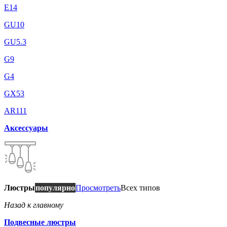
E14
GU10
GU5.3
G9
G4
GX53
AR111
Аксессуары
Люстры
популярно
Просмотреть
Всех типов
Назад к главному
Подвесные люстры