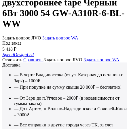
двухстороннее tape Черный
6Вт 3000 54 GW-A310R-6-BL-
WW
Задать вопрос JIVO
Задать вопрос WA
Под заказ
5 418
₽
Бренд
DesignLed
Отложить
Сравнить
Задать вопрос JIVO
Задать вопрос WA
Доставка
— В черте Владивостока (от ул. Катерная до остановки
Заря) – 1000₽
— При покупке на сумму свыше 20 000₽ – бесплатно!
— От Зари до п.Угловое – 2000₽ (в независимости от
суммы заказа)
— До г.Артем, п.Вольно-Надеждинское и Соловей-Ключ
– 3000₽
— Все отправки в другие города через ТК, за счет