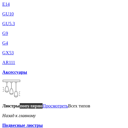
E14
GU10
GU5.3
G9
G4
GX53
AR111
Аксессуары
Люстры
популярно
Просмотреть
Всех типов
Назад к главному
Подвесные люстры