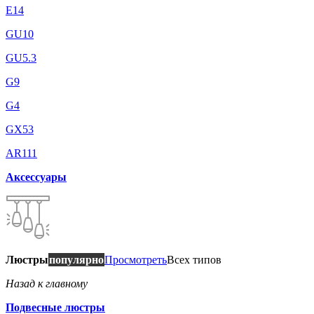
E14
GU10
GU5.3
G9
G4
GX53
AR111
Аксессуары
Люстры
популярно
Просмотреть
Всех типов
Назад к главному
Подвесные люстры