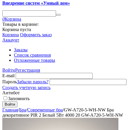
Внедрение систем «Умный дом»
0
Корзина
Товары в корзине:
Корзина пуста
Корзина
Оформить заказ
Аккаунт
Заказы
Список сравнения
Отложенные товары
Войти
Регистрация
E-mail
Пароль
Забыли пароль?
Создать учетную запись
Антибот
Запомнить
Войти
Главная
/
Бра
/
Современные бра
/
GW-A720-5-WH-NW Бра
декоративное PIR 2 Белый 5Вт 4000 20 GW-A720-5-WH-NW