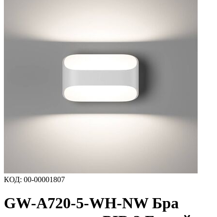
КОД
:
00-00001807
GW-A720-5-WH-NW Бра