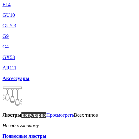
E14
GU10
GU5.3
G9
G4
GX53
AR111
Аксессуары
Люстры
популярно
Просмотреть
Всех типов
Назад к главному
Подвесные люстры