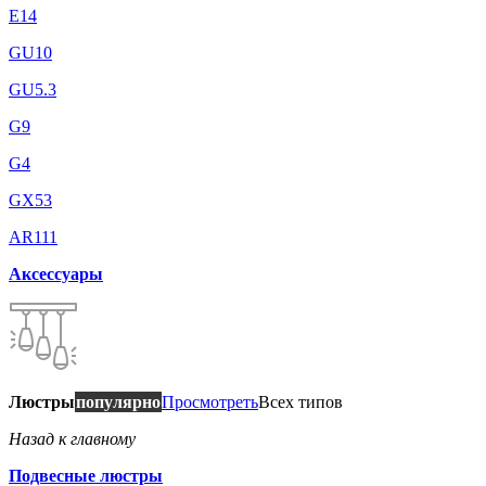
E14
GU10
GU5.3
G9
G4
GX53
AR111
Аксессуары
Люстры
популярно
Просмотреть
Всех типов
Назад к главному
Подвесные люстры