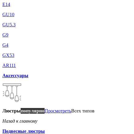
E14
GU10
GU5.3
G9
G4
GX53
AR111
Аксессуары
Люстры
популярно
Просмотреть
Всех типов
Назад к главному
Подвесные люстры