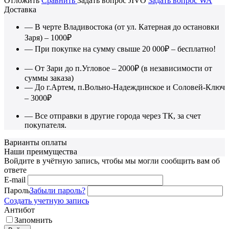
Отложить
Сравнить
Задать вопрос JIVO
Задать вопрос WA
Доставка
— В черте Владивостока (от ул. Катерная до остановки
Заря) – 1000₽
— При покупке на сумму свыше 20 000₽ – бесплатно!
— От Зари до п.Угловое – 2000₽ (в независимости от
суммы заказа)
— До г.Артем, п.Вольно-Надеждинское и Соловей-Ключ
– 3000₽
— Все отправки в другие города через ТК, за счет
покупателя.
Варианты оплаты
Наши преимущества
Войдите в учётную запись, чтобы мы могли сообщить вам об
ответе
E-mail
Пароль
Забыли пароль?
Создать учетную запись
Антибот
Запомнить