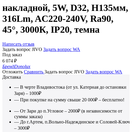
накладной, 5W, D32, H135мм,
316Lm, AC220-240V, Ra90,
45°, 3000К, IP20, темна
Написать отзыв
Задать вопрос JIVO
Задать вопрос WA
Под заказ
6 074
₽
Бренд
Donolux
Отложить
Сравнить
Задать вопрос JIVO
Задать вопрос WA
Доставка
— В черте Владивостока (от ул. Катерная до остановки
Заря) – 1000₽
— При покупке на сумму свыше 20 000₽ – бесплатно!
— От Зари до п.Угловое – 2000₽ (в независимости от
суммы заказа)
— До г.Артем, п.Вольно-Надеждинское и Соловей-Ключ
– 3000₽