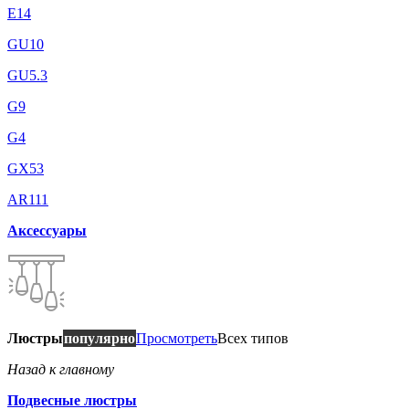
E14
GU10
GU5.3
G9
G4
GX53
AR111
Аксессуары
Люстры
популярно
Просмотреть
Всех типов
Назад к главному
Подвесные люстры