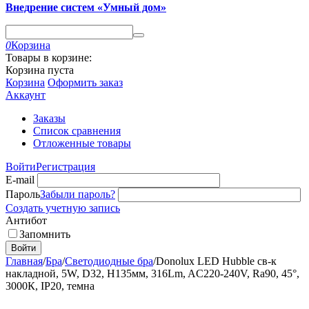
Внедрение систем «Умный дом»
0
Корзина
Товары в корзине:
Корзина пуста
Корзина
Оформить заказ
Аккаунт
Заказы
Список сравнения
Отложенные товары
Войти
Регистрация
E-mail
Пароль
Забыли пароль?
Создать учетную запись
Антибот
Запомнить
Войти
Главная
/
Бра
/
Светодиодные бра
/
Donolux LED Hubble св-к
накладной, 5W, D32, H135мм, 316Lm, AC220-240V, Ra90, 45°,
3000К, IP20, темна