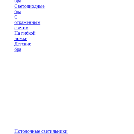
бра
Светодиодные
бра
С
отраженным
светом
На гибкой
ножке
Детские
бра
Потолочные светильники