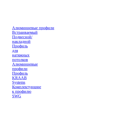
Алюминиевые профили
Встраиваемый
Подвесной/
накладной
Профиль
для
натяжных
потолков
Алюминиевые
профили
Профиль
KRAAB
Systems
Комплектующие
к профилю
SWG