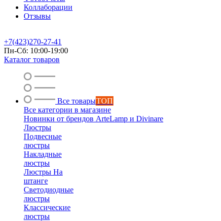
Коллаборации
Отзывы
+7(423)270-27-41
Пн-Сб: 10:00-19:00
Каталог товаров
Все товары
ТОП
Все категории в магазине
Новинки от брендов ArteLamp и Divinare
Люстры
Подвесные
люстры
Накладные
люстры
Люстры На
штанге
Светодиодные
люстры
Классические
люстры