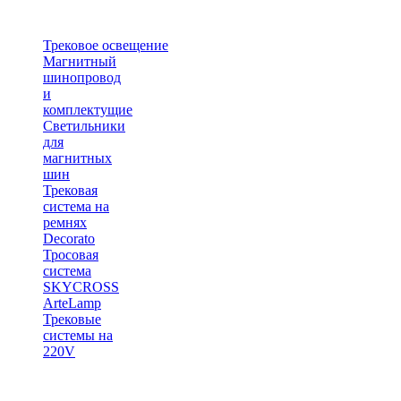
Трековое освещение
Магнитный
шинопровод
и
комплектущие
Светильники
для
магнитных
шин
Трековая
система на
ремнях
Decorato
Тросовая
система
SKYCROSS
ArteLamp
Трековые
системы на
220V