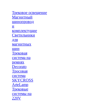
Трековое освещение
Магнитный
шинопровод
и
комплектущие
Светильники
для
магнитных
шин
Трековая
система на
ремнях
Decorato
Тросовая
система
SKYCROSS
ArteLamp
Трековые
системы на
220V