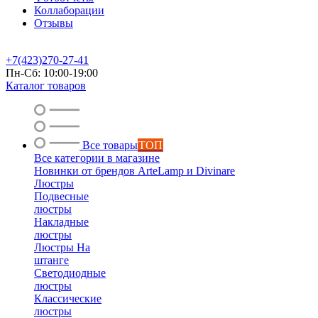
Коллаборации
Отзывы
+7(423)270-27-41
Пн-Сб: 10:00-19:00
Каталог товаров
Все товары
ТОП
Все категории в магазине
Новинки от брендов ArteLamp и Divinare
Люстры
Подвесные
люстры
Накладные
люстры
Люстры На
штанге
Светодиодные
люстры
Классические
люстры