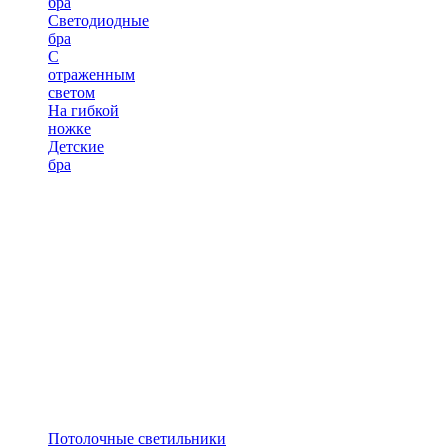
бра
Светодиодные
бра
С
отраженным
светом
На гибкой
ножке
Детские
бра
Потолочные светильники