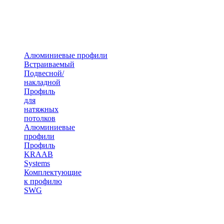
Алюминиевые профили
Встраиваемый
Подвесной/
накладной
Профиль
для
натяжных
потолков
Алюминиевые
профили
Профиль
KRAAB
Systems
Комплектующие
к профилю
SWG