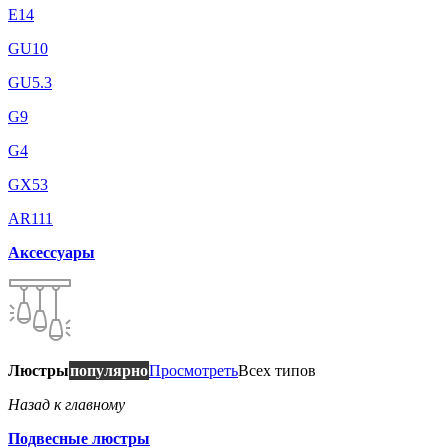
E14
GU10
GU5.3
G9
G4
GX53
AR111
Аксессуары
Люстры
популярно
Просмотреть
Всех типов
Назад к главному
Подвесные люстры