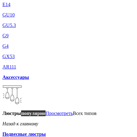
E14
GU10
GU5.3
G9
G4
GX53
AR111
Аксессуары
Люстры
популярно
Просмотреть
Всех типов
Назад к главному
Подвесные люстры