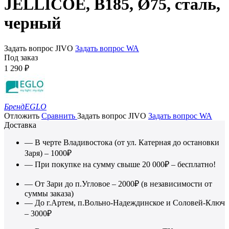
JELLICOE, B185, Ø75, сталь,
черный
Задать вопрос JIVO
Задать вопрос WA
Под заказ
1 290
₽
Бренд
EGLO
Отложить
Сравнить
Задать вопрос JIVO
Задать вопрос WA
Доставка
— В черте Владивостока (от ул. Катерная до остановки
Заря) – 1000₽
— При покупке на сумму свыше 20 000₽ – бесплатно!
— От Зари до п.Угловое – 2000₽ (в независимости от
суммы заказа)
— До г.Артем, п.Вольно-Надеждинское и Соловей-Ключ
– 3000₽