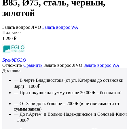
B85, Ø75, сталь, черный,
золотой
Задать вопрос JIVO
Задать вопрос WA
Под заказ
1 290
₽
Бренд
EGLO
Отложить
Сравнить
Задать вопрос JIVO
Задать вопрос WA
Доставка
— В черте Владивостока (от ул. Катерная до остановки
Заря) – 1000₽
— При покупке на сумму свыше 20 000₽ – бесплатно!
— От Зари до п.Угловое – 2000₽ (в независимости от
суммы заказа)
— До г.Артем, п.Вольно-Надеждинское и Соловей-Ключ
– 3000₽