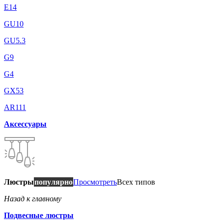
E14
GU10
GU5.3
G9
G4
GX53
AR111
Аксессуары
Люстры
популярно
Просмотреть
Всех типов
Назад к главному
Подвесные люстры