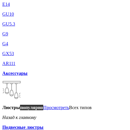
E14
GU10
GU5.3
G9
G4
GX53
AR111
Аксессуары
Люстры
популярно
Просмотреть
Всех типов
Назад к главному
Подвесные люстры