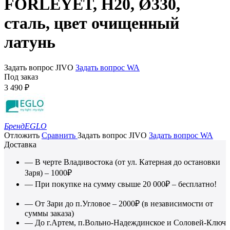
FORLEYET, H20, Ø330,
сталь, цвет очищенный
латунь
Задать вопрос JIVO
Задать вопрос WA
Под заказ
3 490
₽
Бренд
EGLO
Отложить
Сравнить
Задать вопрос JIVO
Задать вопрос WA
Доставка
— В черте Владивостока (от ул. Катерная до остановки
Заря) – 1000₽
— При покупке на сумму свыше 20 000₽ – бесплатно!
— От Зари до п.Угловое – 2000₽ (в независимости от
суммы заказа)
— До г.Артем, п.Вольно-Надеждинское и Соловей-Ключ