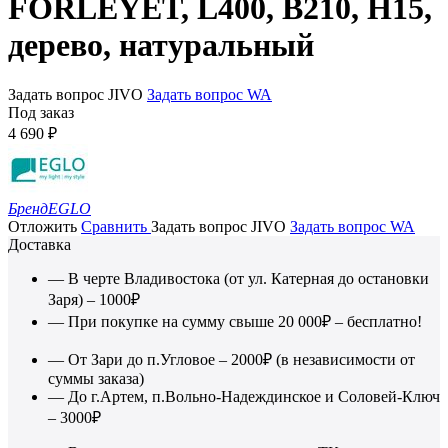
FORLEYET, L400, B210, H15,
дерево, натуральный
Задать вопрос JIVO
Задать вопрос WA
Под заказ
4 690
₽
Бренд
EGLO
Отложить
Сравнить
Задать вопрос JIVO
Задать вопрос WA
Доставка
— В черте Владивостока (от ул. Катерная до остановки
Заря) – 1000₽
— При покупке на сумму свыше 20 000₽ – бесплатно!
— От Зари до п.Угловое – 2000₽ (в независимости от
суммы заказа)
— До г.Артем, п.Вольно-Надеждинское и Соловей-Ключ
– 3000₽