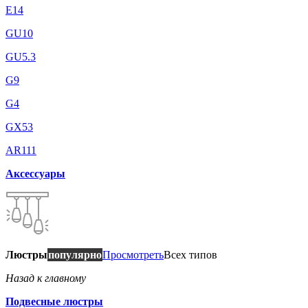
E14
GU10
GU5.3
G9
G4
GX53
AR111
Аксессуары
Люстры
популярно
Просмотреть
Всех типов
Назад к главному
Подвесные люстры