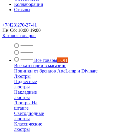
Коллаборации
Отзывы
+7(423)270-27-41
Пн-Сб: 10:00-19:00
Каталог товаров
Все товары
ТОП
Все категории в магазине
Новинки от брендов ArteLamp и Divinare
Люстры
Подвесные
люстры
Накладные
люстры
Люстры На
штанге
Светодиодные
люстры
Классические
люстры