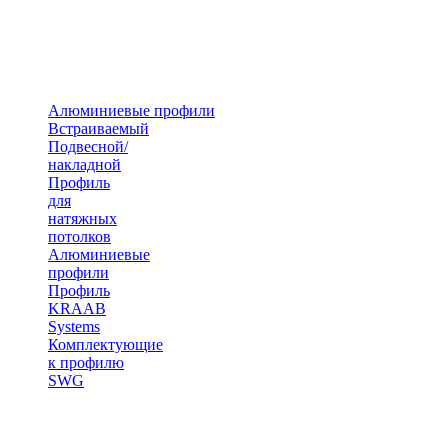
Алюминиевые профили
Встраиваемый
Подвесной/
накладной
Профиль
для
натяжных
потолков
Алюминиевые
профили
Профиль
KRAAB
Systems
Комплектующие
к профилю
SWG