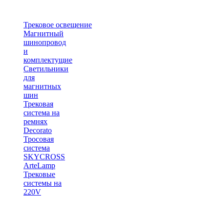
Трековое освещение
Магнитный
шинопровод
и
комплектущие
Светильники
для
магнитных
шин
Трековая
система на
ремнях
Decorato
Тросовая
система
SKYCROSS
ArteLamp
Трековые
системы на
220V