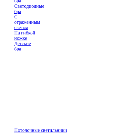
бра
Светодиодные
бра
С
отраженным
светом
На гибкой
ножке
Детские
бра
Потолочные светильники