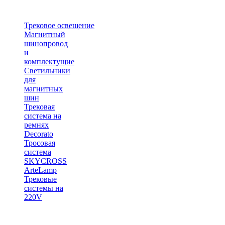
Трековое освещение
Магнитный
шинопровод
и
комплектущие
Светильники
для
магнитных
шин
Трековая
система на
ремнях
Decorato
Тросовая
система
SKYCROSS
ArteLamp
Трековые
системы на
220V