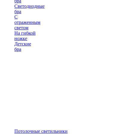
бра
Светодиодные
бра
С
отраженным
светом
На гибкой
ножке
Детские
бра
Потолочные светильники