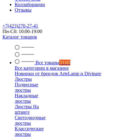
Коллаборации
Отзывы
+7(423)270-27-41
Пн-Сб: 10:00-19:00
Каталог товаров
Все товары
ТОП
Все категории в магазине
Новинки от брендов ArteLamp и Divinare
Люстры
Подвесные
люстры
Накладные
люстры
Люстры На
штанге
Светодиодные
люстры
Классические
люстры