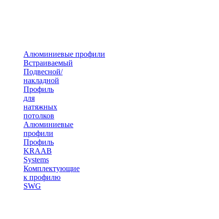
Алюминиевые профили
Встраиваемый
Подвесной/
накладной
Профиль
для
натяжных
потолков
Алюминиевые
профили
Профиль
KRAAB
Systems
Комплектующие
к профилю
SWG