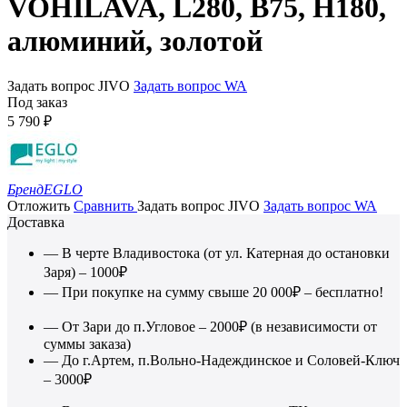
VOHILAVA, L280, B75, H180,
алюминий, золотой
Задать вопрос JIVO
Задать вопрос WA
Под заказ
5 790
₽
Бренд
EGLO
Отложить
Сравнить
Задать вопрос JIVO
Задать вопрос WA
Доставка
— В черте Владивостока (от ул. Катерная до остановки
Заря) – 1000₽
— При покупке на сумму свыше 20 000₽ – бесплатно!
— От Зари до п.Угловое – 2000₽ (в независимости от
суммы заказа)
— До г.Артем, п.Вольно-Надеждинское и Соловей-Ключ
– 3000₽