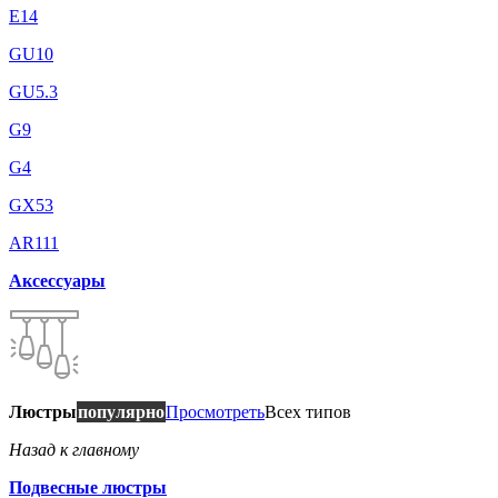
E14
GU10
GU5.3
G9
G4
GX53
AR111
Аксессуары
Люстры
популярно
Просмотреть
Всех типов
Назад к главному
Подвесные люстры