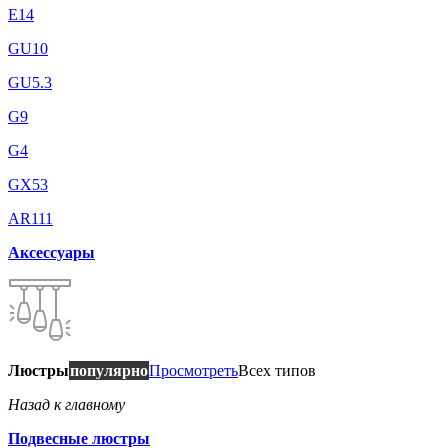
E14
GU10
GU5.3
G9
G4
GX53
AR111
Аксессуары
Люстры
популярно
Просмотреть
Всех типов
Назад к главному
Подвесные люстры