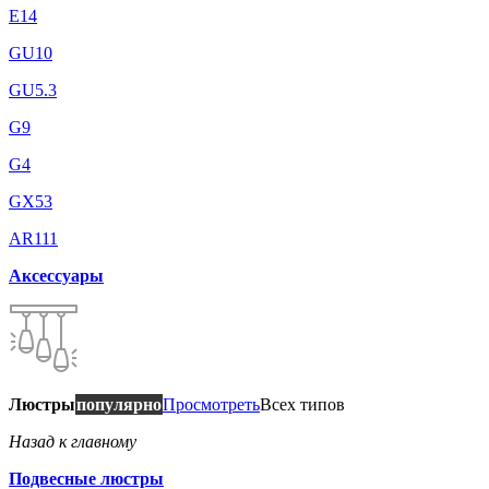
E14
GU10
GU5.3
G9
G4
GX53
AR111
Аксессуары
Люстры
популярно
Просмотреть
Всех типов
Назад к главному
Подвесные люстры