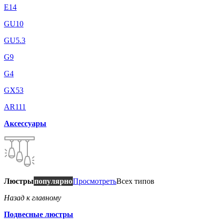
E14
GU10
GU5.3
G9
G4
GX53
AR111
Аксессуары
Люстры
популярно
Просмотреть
Всех типов
Назад к главному
Подвесные люстры