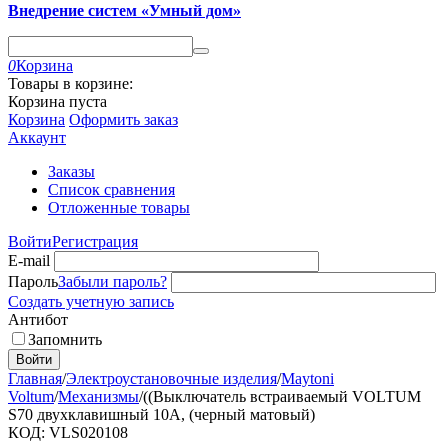
Внедрение систем «Умный дом»
0
Корзина
Товары в корзине:
Корзина пуста
Корзина
Оформить заказ
Аккаунт
Заказы
Список сравнения
Отложенные товары
Войти
Регистрация
E-mail
Пароль
Забыли пароль?
Создать учетную запись
Антибот
Запомнить
Войти
Главная
/
Электроустановочные изделия
/
Maytoni
Voltum
/
Механизмы
/
((Выключатель встраиваемый VOLTUM
S70 двухклавишный 10А, (черный матовый)
КОД
:
VLS020108