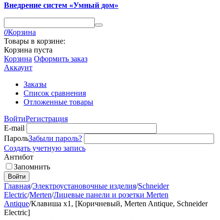
Внедрение систем «Умный дом»
0
Корзина
Товары в корзине:
Корзина пуста
Корзина
Оформить заказ
Аккаунт
Заказы
Список сравнения
Отложенные товары
Войти
Регистрация
E-mail
Пароль
Забыли пароль?
Создать учетную запись
Антибот
Запомнить
Войти
Главная
/
Электроустановочные изделия
/
Schneider
Electric
/
Merten
/
Лицевые панели и розетки Merten
Antique
/
Клавиша х1, [Коричневый, Merten Antique, Schneider
Electric]