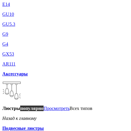
E14
GU10
GU5.3
G9
G4
GX53
AR111
Аксессуары
Люстры
популярно
Просмотреть
Всех типов
Назад к главному
Подвесные люстры