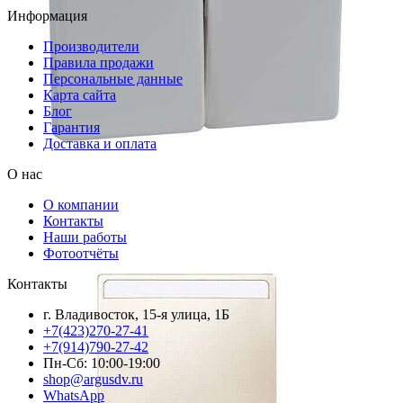
Информация
Производители
Правила продажи
Персональные данные
Карта сайта
Блог
Гарантия
Доставка и оплата
О нас
О компании
Контакты
Наши работы
Фотоотчёты
Контакты
г. Владивосток, 15-я улица, 1Б
+7(423)270-27-41
+7(914)790-27-42
Пн-Сб: 10:00-19:00
shop@argusdv.ru
WhatsApp