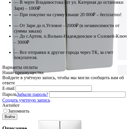
— В черте Владивостока (от ул. Катерная до остановки
Заря) – 1000₽
— При покупке на сумму свыше 20 000₽ – бесплатно!
— От Зари до п.Угловое – 2000₽ (в независимости от
суммы заказа)
— До г.Артем, п.Вольно-Надеждинское и Соловей-Ключ
– 3000₽
— Все отправки в другие города через ТК, за счет
покупателя.
Варианты оплаты
Наши преимущества
Войдите в учётную запись, чтобы мы могли сообщить вам об
ответе
E-mail
Пароль
Забыли пароль?
Создать учетную запись
Антибот
Запомнить
Войти
Описание