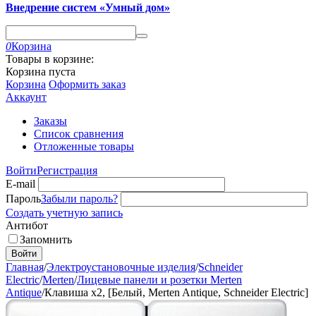
Внедрение систем «Умный дом»
0
Корзина
Товары в корзине:
Корзина пуста
Корзина
Оформить заказ
Аккаунт
Заказы
Список сравнения
Отложенные товары
Войти
Регистрация
E-mail
Пароль
Забыли пароль?
Создать учетную запись
Антибот
Запомнить
Войти
Главная
/
Электроустановочные изделия
/
Schneider
Electric
/
Merten
/
Лицевые панели и розетки Merten
Antique
/
Клавиша х2, [Белый, Merten Antique, Schneider Electric]