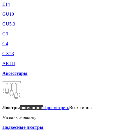
E14
GU10
GU5.3
G9
G4
GX53
AR111
Аксессуары
Люстры
популярно
Просмотреть
Всех типов
Назад к главному
Подвесные люстры