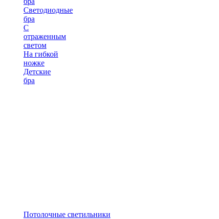
бра
Светодиодные
бра
С
отраженным
светом
На гибкой
ножке
Детские
бра
Потолочные светильники