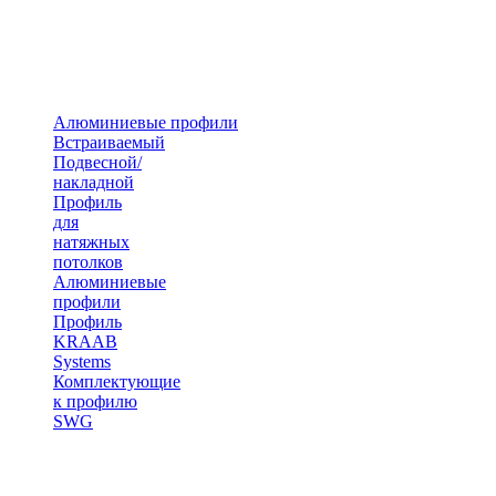
Алюминиевые профили
Встраиваемый
Подвесной/
накладной
Профиль
для
натяжных
потолков
Алюминиевые
профили
Профиль
KRAAB
Systems
Комплектующие
к профилю
SWG