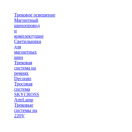
Трековое освещение
Магнитный
шинопровод
и
комплектущие
Светильники
для
магнитных
шин
Трековая
система на
ремнях
Decorato
Тросовая
система
SKYCROSS
ArteLamp
Трековые
системы на
220V