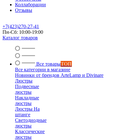
Коллаборации
Отзывы
+7(423)270-27-41
Пн-Сб: 10:00-19:00
Каталог товаров
Все товары
ТОП
Все категории в магазине
Новинки от брендов ArteLamp и Divinare
Люстры
Подвесные
люстры
Накладные
люстры
Люстры На
штанге
Светодиодные
люстры
Классические
люстры