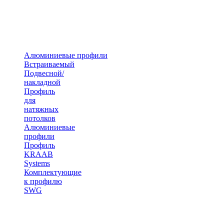
Алюминиевые профили
Встраиваемый
Подвесной/
накладной
Профиль
для
натяжных
потолков
Алюминиевые
профили
Профиль
KRAAB
Systems
Комплектующие
к профилю
SWG