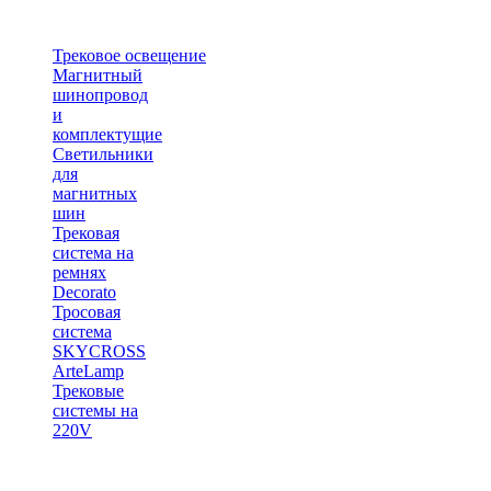
Трековое освещение
Магнитный
шинопровод
и
комплектущие
Светильники
для
магнитных
шин
Трековая
система на
ремнях
Decorato
Тросовая
система
SKYCROSS
ArteLamp
Трековые
системы на
220V