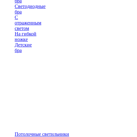
бра
Светодиодные
бра
С
отраженным
светом
На гибкой
ножке
Детские
бра
Потолочные светильники