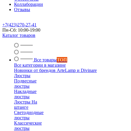
Коллаборации
Отзывы
+7(423)270-27-41
Пн-Сб: 10:00-19:00
Каталог товаров
Все товары
ТОП
Все категории в магазине
Новинки от брендов ArteLamp и Divinare
Люстры
Подвесные
люстры
Накладные
люстры
Люстры На
штанге
Светодиодные
люстры
Классические
люстры